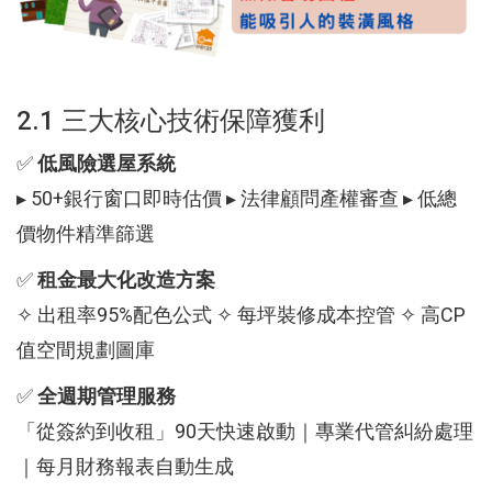
2.1 三大核心技術保障獲利
✅
低風險選屋系統
▸ 50+銀行窗口即時估價 ▸ 法律顧問產權審查 ▸ 低總
價物件精準篩選
✅
租金最大化改造方案
✧ 出租率95%配色公式 ✧ 每坪裝修成本控管 ✧ 高CP
值空間規劃圖庫
✅
全週期管理服務
「從簽約到收租」90天快速啟動｜專業代管糾紛處理
｜每月財務報表自動生成