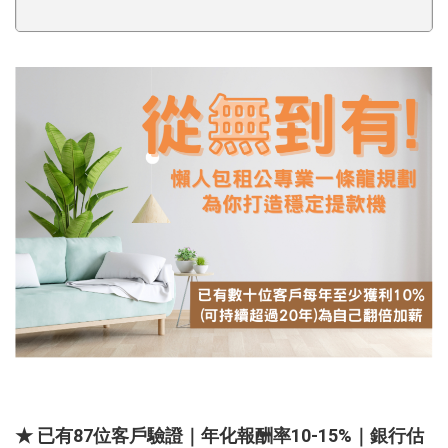
★ 已有87位客戶驗證｜年化報酬率10-15%｜銀行估