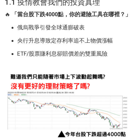
1.1 疫情教會我們的投資真理
🔥
「當台股下跌4000點，你的避險工具在哪裡？」
俄烏戰爭引發全球通膨破表
央行升息導致定存利率追不上物價漲幅
ETF/股票賺利息卻賠價差的雙重風險