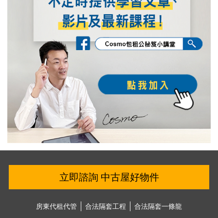
立即諮詢 中古屋好物件
房東代租代管
合法隔套⼯程
合法隔套⼀條龍