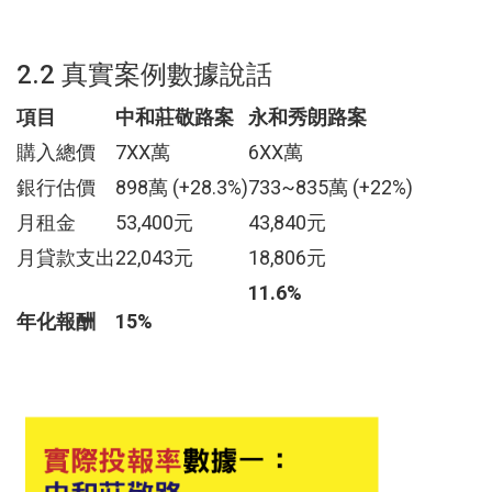
2.2 真實案例數據說話
項目
中和莊敬路案
永和秀朗路案
購入總價
7XX萬
6XX萬
銀行估價
898萬 (+28.3%)
733~835萬 (+22%)
月租金
53,400元
43,840元
月貸款支出
22,043元
18,806元
11.6%
年化報酬
15%