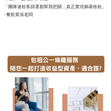
「團隊連租客篩選都幫我把關，真正實現躺著收租」
- 餐飲業張老闆