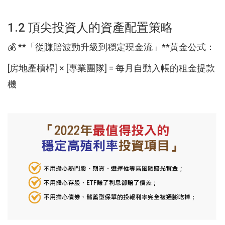
1.2 頂尖投資人的資產配置策略
💰 **「從賺賠波動升級到穩定現金流」**黃金公式：
[房地產槓桿] × [專業團隊] = 每月自動入帳的租金提款
機