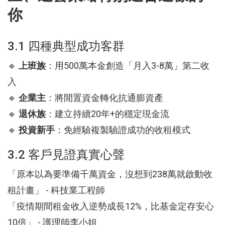
你
3.1 四種典型成功客群
🔹
上班族
：用500萬本金創造「月入3-8萬」第二收
入
🔹
企業主
：將閒置資金轉化抗通膨資產
🔹
退休族
：建立持續20年+的穩定現金流
🔹
投資新手
：免經驗複製驗證成功的收租模式
3.2 客戶見證真實心聲
「原本以為要準備千萬資金，沒想到238萬就啟動收
租計畫」 - 科技業工程師
「疫情期間租金收入逆勢成長12%，比基金定存安心
10倍」 - 護理師李小姐