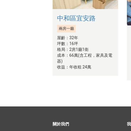
中和區宜安路
兩房一廳
屋齡：32年
坪數：16坪
格局：2房1廳1衛
成本：66萬(含工程，家具及電
器)
收益：年收租 24萬
關於我們
我