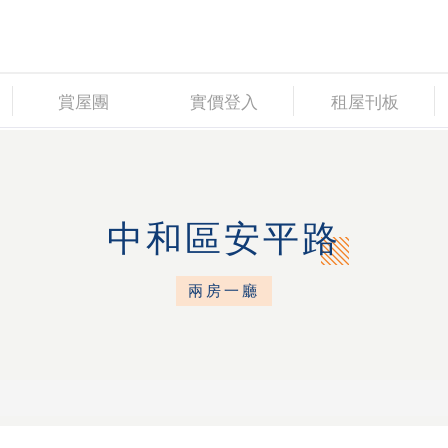
賞屋團
實價登入
租屋刊板
中和區安平路
兩房一廳