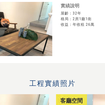
實績說明
屋齡：32年
格局：2房1廳1衛
收益：年收租 26萬
工程實績照片
客廳空間