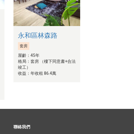
永和區林森路
套房
屋齡：45年
格局：套房 （樓下同意書+合法
竣工）
收益：年收租 86.4萬
聯絡我們