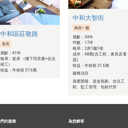
中和大智街
兩房一廳
中和區莊敬路
屋齡：34年
坪數：17坪
套房
格局：2房1廳1衛
屋齡：41年
成本：68萬(含工程，家具及電
格局：套房 （樓下同意書+合法
器)
竣工）
收益：年收租 21.6萬
收益：年收租 57.6萬
服務項目
資產開發、資金規劃、合法工
程、監工管理、包租代管
們的服務
為您解答