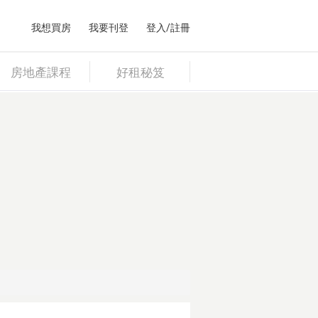
我想買房
我要刊登
登入/註冊
房地產課程
好租秘笈