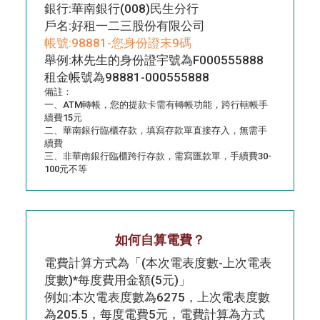
銀行:華南銀行(008)民生分行
戶名:好租一二三股份有限公司
帳號:98881-您身份證末9碼
舉例:林先生的身份證宇號為F000555888
租金帳號為98881-000555888
備註：
一、ATM轉帳，您的提款卡需有轉帳功能，跨行轄帳手
續費15元
二、華南銀行臨櫃存款，填寫存款單直接存入，無需手
續費
三、非華南銀行臨櫃跨行存款，需寫匯款單，手續費30-
100元不等
如何自算電費？
電費計算方式為「(本次電表度數-上次電表
度數)*每度費用金額(5元)」
例如:本次電表度數為6275，上次電表度數
為205.5，每度電費5元，電費計算為方式