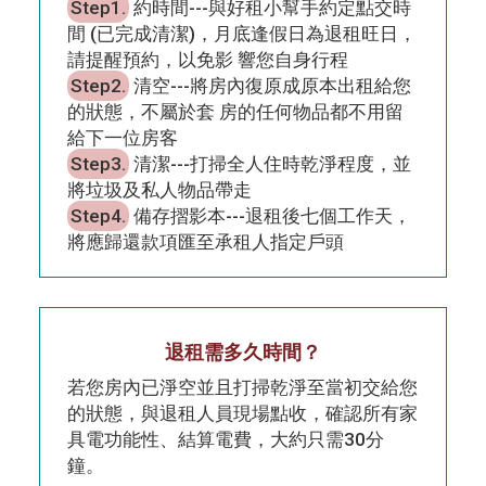
Step1.
約時間---與好租小幫手約定點交時
間 (已完成清潔)，月底逢假日為退租旺日，
請提醒預約，以免影 響您自身行程
Step2.
清空---將房內復原成原本出租給您
的狀態，不屬於套 房的任何物品都不用留
給下一位房客
Step3.
清潔---打掃全人住時乾淨程度，並
將垃圾及私人物品帶走
Step4.
備存摺影本---退租後七個工作天，
將應歸還款項匯至承租人指定戶頭
退租需多久時間？
若您房內已淨空並且打掃乾淨至當初交給您
的狀態，與退租人員現場點收，確認所有家
具電功能性、結算電費，大約只需30分
鐘。