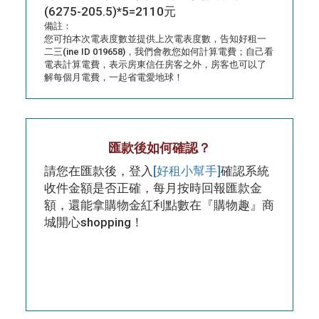
(6275-205.5)*5=2110元
備註：
您可拍本次電表度數並提供上次電表度數，告知好租一
二三(ine ID 019658)，我們會教您如何計算電費；自己看
電表計算電費，表示房東信任房客之外，房客也可以了
解每個月電費，一起省電愛地球！
匯款後如何確認？
請您在匯款後，登入
[好租小幫手]
確認系統
收件金額是否正確，每月按時回報匯款金
額，還能拿購物金紅利點數在『購物趣』商
城開心shopping！