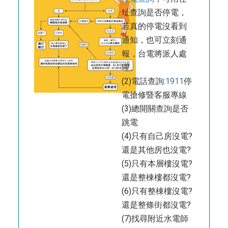
址查詢是否停電，
若真的停電沒看到
通知，也可立刻通
報，台電將派人處
理。
(2)電話查詢:
1911
停
電搶修暨客服專線
(3)總開關查詢是否
跳電
(4)只有自己房沒電?
還是其他房也沒電?
(5)只有本層樓沒電?
還是整棟樓都沒電?
(6)只有整棟樓沒電?
還是整條街都沒電?
(7)找尋附近水電師