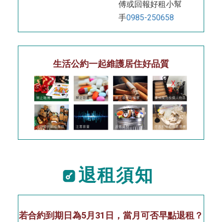
傅或回報好租小幫
手
0985-250658
生活公約一起維護居住好品質
退租須知
若合約到期日為5月31日，當月可否早點退租？