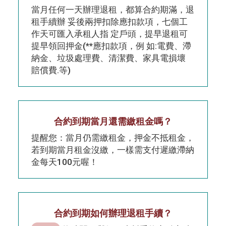
當月任何一天辦理退租，都算合約期滿，退
租手續辦 妥後兩押扣除應扣款項，七個工
作天可匯入承租人指 定戶頭，提早退租可
提早領回押金(**應扣款項，例 如:電費、滯
納金、垃圾處理費、清潔費、家具電損壞
賠償費.等)
合約到期當月還需繳租金嗎？
提醒您：當月仍需繳租金，押金不抵租金，
若到期當月租金沒繳，一樣需支付遲繳滯納
金每天100元喔！
合約到期如何辦理退租手續？