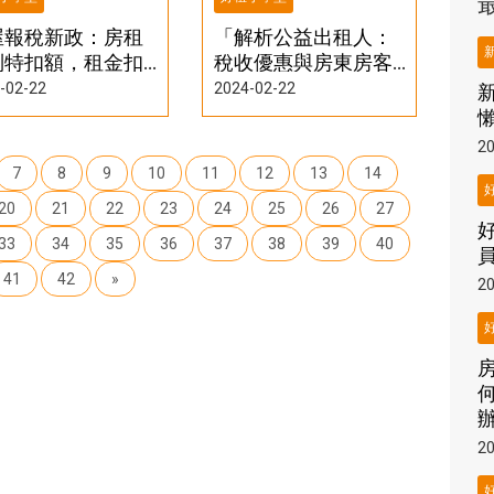
屋報稅新政：房租
「解析公益出租人：
列特扣額，租金扣
稅收優惠與房東房客
額最高18萬元
間的挑戰」
-02-22
2024-02-22
20
7
8
9
10
11
12
13
14
20
21
22
23
24
25
26
27
33
34
35
36
37
38
39
40
41
42
»
20
20