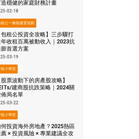
打造穩健的家庭財務計畫
25-02-18
包租公一條龍建置規劃
【包租公投資全攻略】三步驟打
造年收租百萬被動收入｜2023抗
通膨首選方案
25-03-19
好租小學堂
【股票波動下的房產股攻略】
EITs/建商股抗跌策略｜2024關
鍵佈局名單
25-03-22
好租小學堂
如何投資海外房地產？2025熱區
薦 × 投資風險 × 專業建議全攻