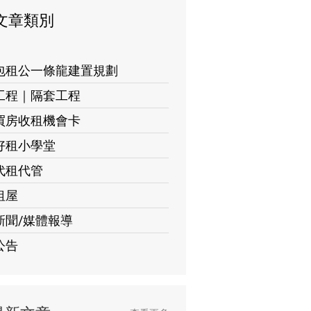
文章類別
包租公一條龍建置規劃
工程｜隔套工程
買房收租機會卡
好租小學堂
代租代管
租屋
新聞/媒體報導
公告