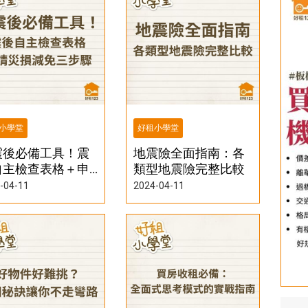
小學堂
好租小學堂
震後必備工具！震
地震險全面指南：各
自主檢查表格＋申
類型地震險完整比較
災損減免三步驟
-04-11
2024-04-11