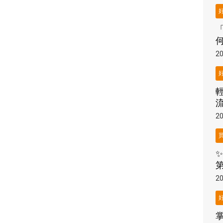
「
20
20
✨
20