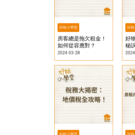
好租小學堂
好租
房客總是拖欠租金！
好
如何從容應對？
秘
2024-03-28
2024
好租小學堂
好租