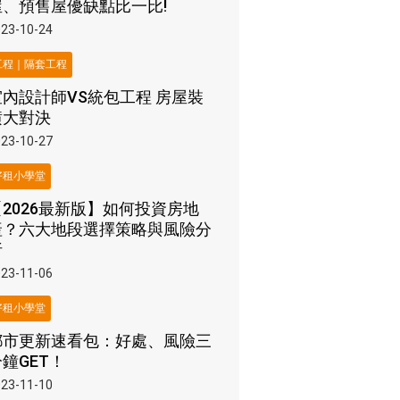
屋、預售屋優缺點比一比!
23-10-24
工程｜隔套工程
室內設計師VS統包工程 房屋裝
潢大對決
23-10-27
好租小學堂
【2026最新版】如何投資房地
產？六大地段選擇策略與風險分
析
23-11-06
好租小學堂
都市更新速看包：好處、風險三
鐘GET！
23-11-10