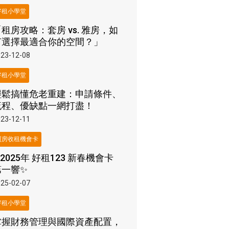
好租小學堂
租房攻略：套房 vs. 雅房，如
何選擇最適合你的空間？」
23-12-08
好租小學堂
輕鬆搞懂危老重建：申請條件、
流程、優缺點一網打盡！
23-12-11
買房收租機會卡
2025年 好租123 新春機會卡
第一響✨
25-02-07
好租小學堂
掌握財務管理與國際資產配置，