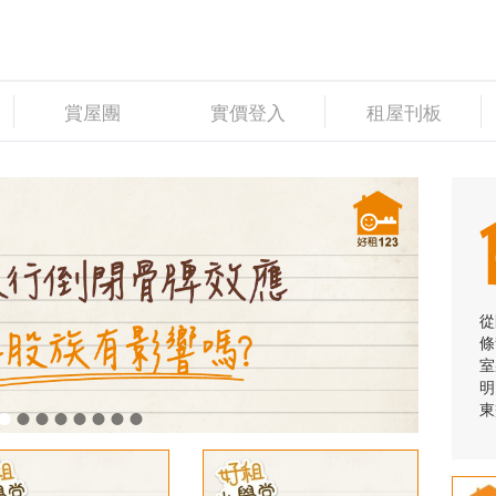
賞屋團
實價登入
租屋刊板
從
條
室
明
東