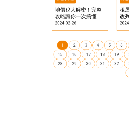
地價稅大解密！完整
租
攻略讓你一次搞懂
改
除
2024-02-26
2024
1
2
3
4
5
6
15
16
17
18
19
28
29
30
31
32