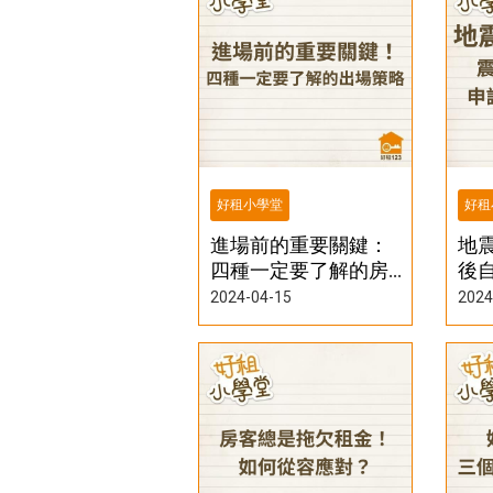
好租小學堂
好租
進場前的重要關鍵：
地
四種一定要了解的房
後
地產出場策略
請
2024-04-15
2024