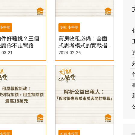
小學堂
好租小學堂
物件好難挑？三個
買房收租必備：全面
訣讓你不走彎路
式思考模式的實戰指
南
-03-21
2024-02-26
小學堂
好租小學堂