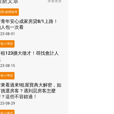
最新文章
查看更多
新聞/媒體報導
新青年安心成家房貸8/1上路！
懶人包一次看
23-08-01
好租小學堂
好租123擴大徵才！尋找會計人
員
23-08-15
好租小學堂
房東看過來!租屋寶典大解密，如
何挑選房客？遇到惡房客怎麼
辦？這些不容錯過！
23-08-29
好租小學堂