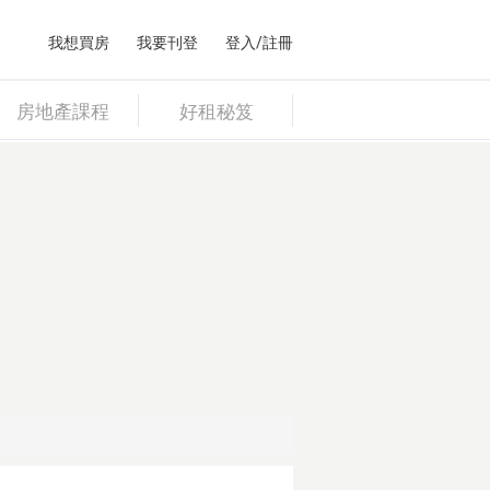
我想買房
我要刊登
登入/註冊
房地產課程
好租秘笈