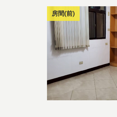
房間(前)