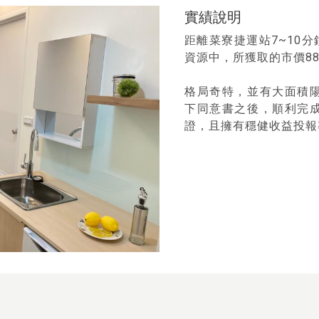
實績說明
距離菜寮捷運站7~10分
資源中，所獲取的市價88折
格局奇特，並有大面積
下同意書之後，順利完
證，且擁有穩健收益投報