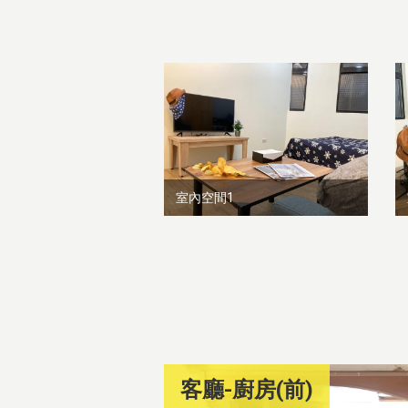
室內空間1
客廳-廚房(前)