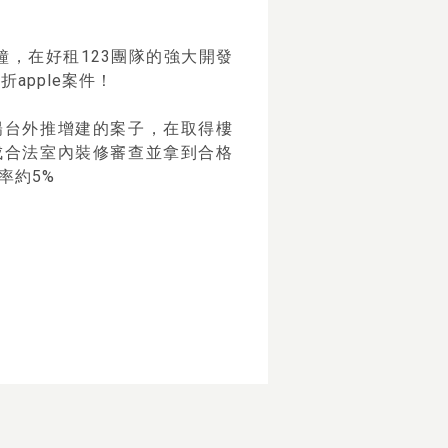
鐘，在好租123團隊的強大開發
apple案件！
陽台外推增建的案子，在取得樓
成合法室內裝修審查並拿到合格
率約5%