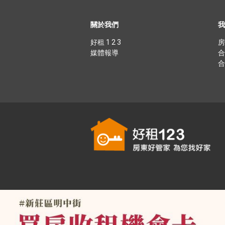
關於我們
我
好租 1 2 3
房
媒體報導
合
合