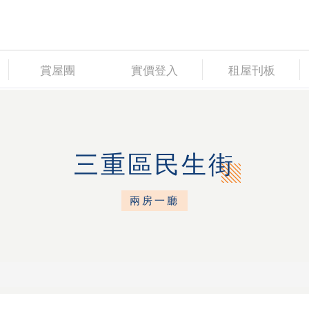
賞屋團
實價登入
租屋刊板
三重區民生街
兩房一廳