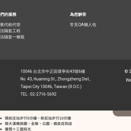
們的服務
為您解答
東代租代管
常⾒QA懶⼈包
法隔套⼯程
法隔套⼀條龍
10046 台北市中正區懷寧街43號6樓
© 
No. 43, Huaining St., Zhongzheng Dist.,
We
Taipei City 10046, Taiwan (R.O.C.)
TEL : 02-2716-5692