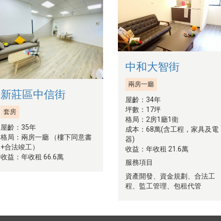
中和大智街
兩房一廳
新莊區中信街
屋齡：34年
坪數：17坪
套房
格局：2房1廳1衛
屋齡：35年
成本：68萬(含工程，家具及電
格局：兩房一廳 （樓下同意書
器)
+合法竣工）
收益：年收租 21.6萬
收益：年收租 66.6萬
服務項目
資產開發、資金規劃、合法工
程、監工管理、包租代管