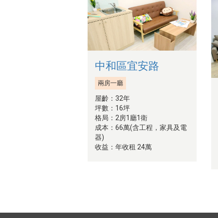
中和區宜安路
兩房一廳
屋齡：32年
坪數：16坪
格局：2房1廳1衛
成本：66萬(含工程，家具及電
器)
收益：年收租 24萬