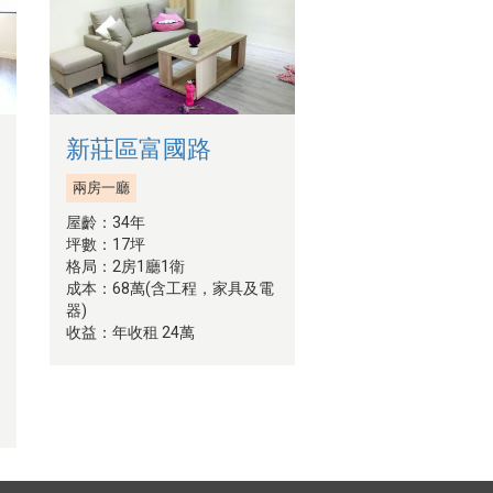
新莊區富國路
兩房一廳
屋齡：34年
坪數：17坪
格局：2房1廳1衛
成本：68萬(含工程，家具及電
器)
收益：年收租 24萬