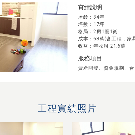
實績說明
屋齡：34年
坪數：17坪
格局：2房1廳1衛
成本：68萬(含工程，家
收益：年收租 21.6萬
服務項目
資產開發、資金規劃、合
工程實績照片