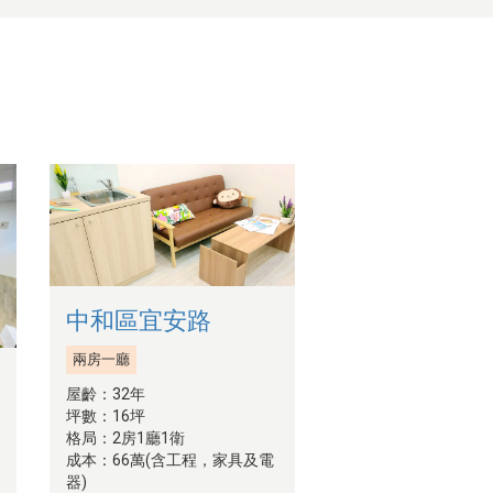
中和區宜安路
兩房一廳
屋齡：32年
坪數：16坪
格局：2房1廳1衛
成本：66萬(含工程，家具及電
器)