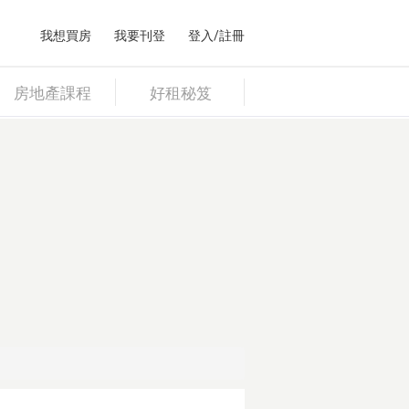
我想買房
我要刊登
登入/註冊
房地產課程
好租秘笈