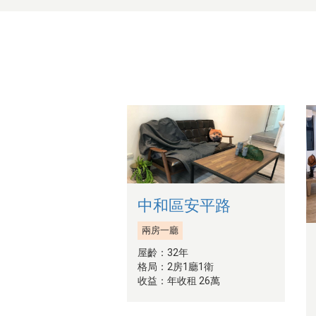
中和區安平路
兩房一廳
屋齡：32年
格局：2房1廳1衛
收益：年收租 26萬