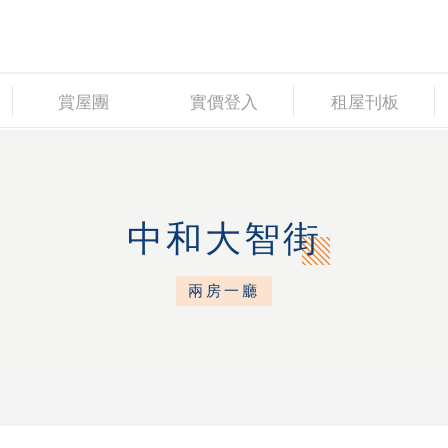
賞屋團
實價登入
租屋刊板
中和大智街
兩房一廳