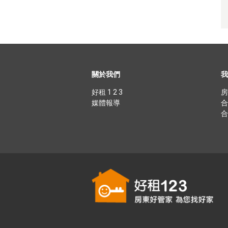
關於我們
我
好租 1 2 3
房
媒體報導
合
合