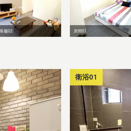
客廳02
房間01
衛浴01