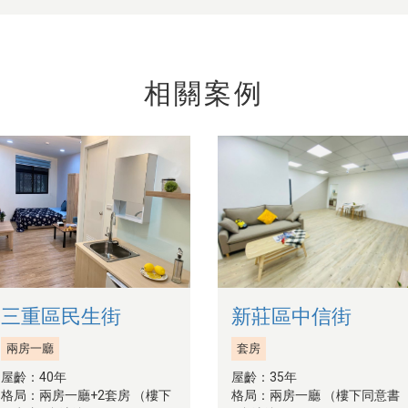
相關案例
三重區民生街
新莊區中信街
兩房一廳
套房
屋齡：40年
屋齡：35年
格局：兩房一廳+2套房 （樓下
格局：兩房一廳 （樓下同意書