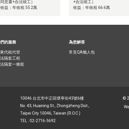
同意書+合法竣工）
+合法竣工）
收益：年收租 55.2萬
收益：年收租 66.6萬
們的服務
為您解答
東代租代管
常⾒QA懶⼈包
法隔套⼯程
法隔套⼀條龍
10046 台北市中正區懷寧街43號6樓
© 
No. 43, Huaining St., Zhongzheng Dist.,
We
Taipei City 10046, Taiwan (R.O.C.)
TEL : 02-2716-5692