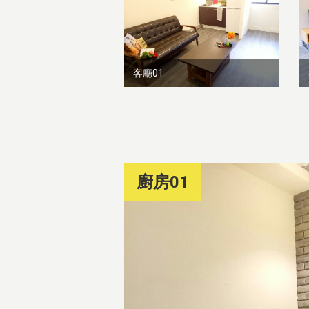
客廳01
廚房01