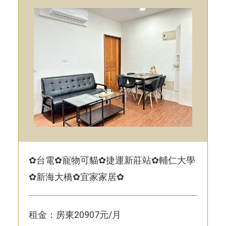
✿台電✿寵物可貓✿捷運新莊站✿輔仁大學
✿新海大橋✿宜家家居✿
租金：房東20907元/月