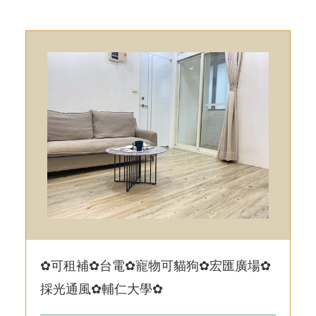
✿可租補✿台電✿寵物可貓狗✿宏匯廣場✿
採光通風✿輔仁大學✿