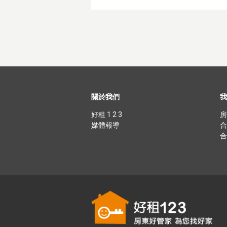
關於我們
我
好租 1 2 3
房
媒體報導
合
合