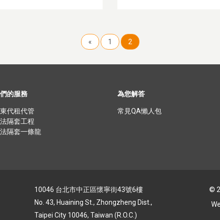
«
1
2
們的服務
為您解答
東代租代管
常⾒QA懶⼈包
法隔套⼯程
法隔套⼀條龍
10046 台北市中正區懷寧街43號6樓
© 
No. 43, Huaining St., Zhongzheng Dist.,
We
Taipei City 10046, Taiwan (R.O.C.)