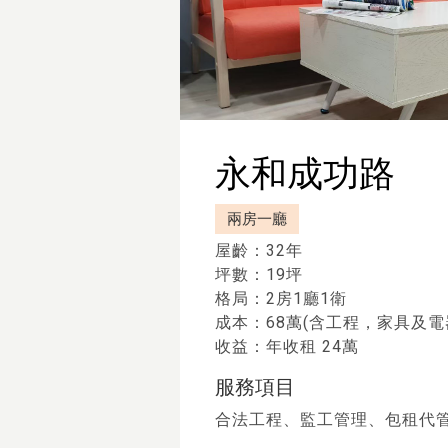
永和成功路
兩房一廳
屋齡：32年
坪數：19坪
格局：2房1廳1衛
成本：68萬(含工程，家具及電
收益：年收租 24萬
服務項目
合法工程、監工管理、包租代