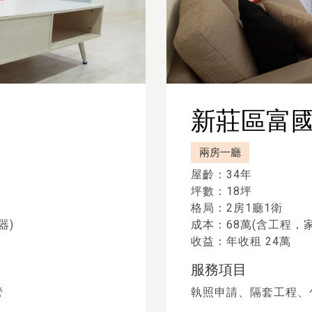
新莊區富
兩房一廳
屋齡：34年
坪數：18坪
格局：2房1廳1衛
器)
成本：68萬(含工程，
收益：年收租 24萬
服務項目
管
執照申請、隔套工程、