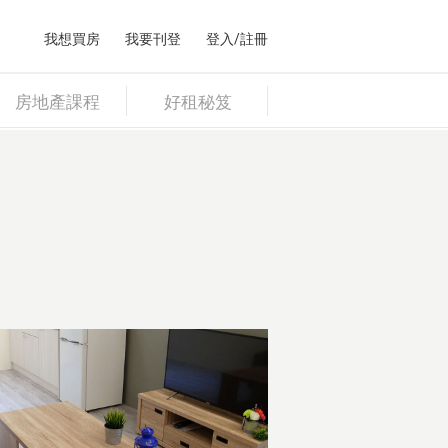
我想買房
我要刊登
登入/註冊
房地產課程
好租秘笈