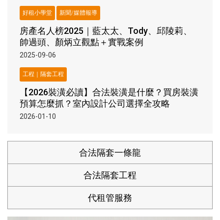
好租小學堂
新聞/媒體報導
房產名人榜2025｜藍太太、Tody、邱陵莉、
帥過頭、顏炳立觀點＋實戰案例
2025-09-06
工程｜隔套工程
【2026裝潢必讀】合法裝潢是什麼？買房裝潢
預算怎麼抓？室內設計公司選擇全攻略
2026-01-10
合法隔套一條龍
合法隔套工程
代租管服務