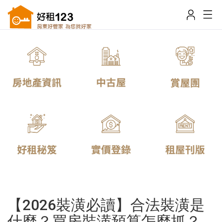
【2026裝潢必讀】合法裝潢是
什麼？買房裝潢預算怎麼抓？