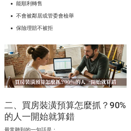
能順利轉售
不會被鄰居或管委會檢舉
保險理賠不被拒
二、買房裝潢預算怎麼抓？90%
的人一開始就算錯
最常聽到的一句話是：