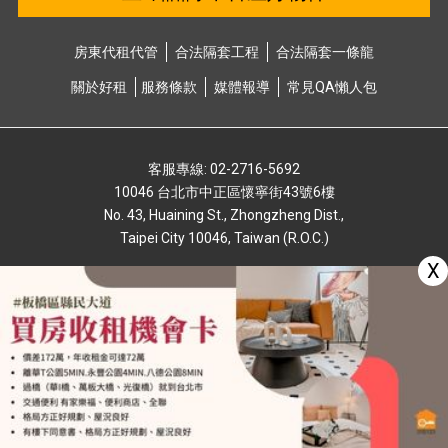
房東代租代管
合法隔套⼯程
合法隔套⼀條龍
關於好租
服務條款
媒體報導
常⾒QA懶⼈包
客服專線: 02-2716-5692
10046 台北市中正區懷寧街43號6樓
No. 43, Huaining St., Zhongzheng Dist.,
Taipei City 10046, Taiwan (R.O.C.)
X
© 2026 by Rental123 好租⼀⼆三股份有限公司
Website Design & SEO by
Foonplay (天辰寰球)