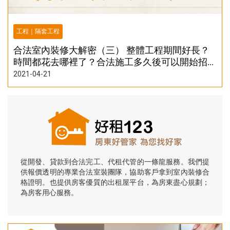
工程｜隔套工程
合法室內裝修大解密（三） 整體工程期間好長？
時間都花去哪裡了？合法施工多久後可以開始招
租？
2021-04-21
從開發、貸款到合法完工、代租代管的一條龍服務。我們提
供報價透明的專業合法室裝團隊，協助客戶拿到室內裝修合
格證明。也提供房客優質的出租屋平台，為房東盡心規劃；
為房客用心服務。