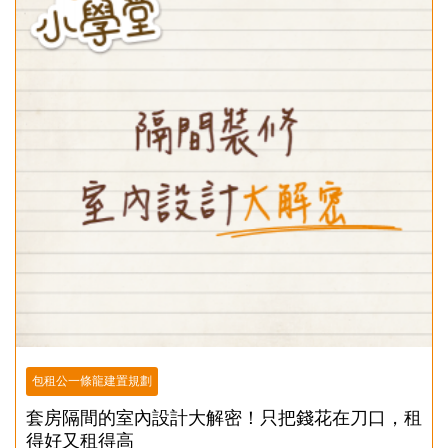
包租公一條龍建置規劃
套房隔間的室內設計大解密！只把錢花在刀口，租
得好又租得高