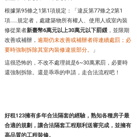
根據第95條之1第1項規定：「違反第77條之2第1
項……規定者，處建築物所有權人、使用人或室內裝
修從業者
新臺幣6萬元以上30萬元以下罰鍰
，並限期
改善或補辦，
逾期仍未改善或補辦者得連續處罰；必
要時強制拆除其室內裝修違規部分。
」
這很恐怖的，不改不處理就是6~30萬累罰，必要時
還強制拆除。還是乖乖的申請，走合法流程吧！
好租123擁有多年合法隔套的經驗，熟知各種房子最
合適的規劃，讓合法隔套工程順利送審完成，並擁有
高品質的工程裝修。