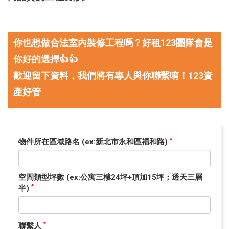
你也想做合法室內裝修工程嗎？好租123團隊會是
你好的選擇👍👍
歡迎留下資料，我們將有專人與你聯繫唷！123資
產好管
物件所在區域路名 (ex:新北市永和區福和路)
*
空間類型坪數 (ex:公寓三樓24坪+頂加15坪；透天三層
半)
*
聯繫人
*