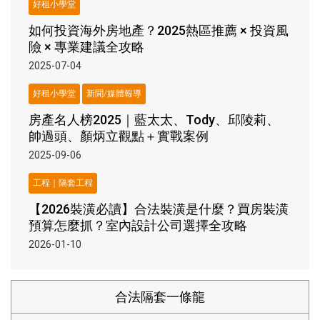
好租小學堂
如何投資海外房地產？2025熱區推薦 × 投資風
險 × 專業建議全攻略
2025-07-04
好租小學堂
新聞/媒體報導
房產名人榜2025｜藍太太、Tody、邱陵莉、
帥過頭、顏炳立觀點＋實戰案例
2025-09-06
工程｜隔套工程
【2026裝潢必讀】合法裝潢是什麼？買房裝潢
預算怎麼抓？室內設計公司選擇全攻略
2026-01-10
合法隔套一條龍