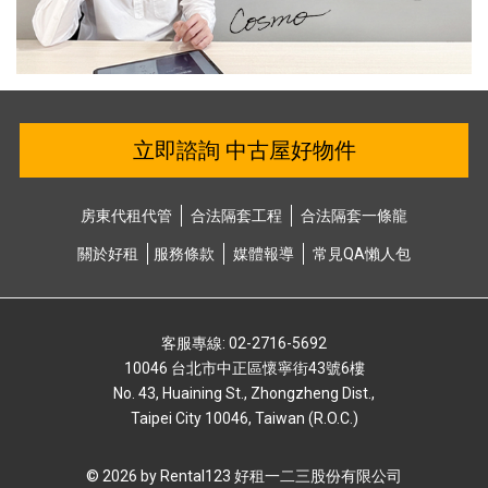
立即諮詢 中古屋好物件
房東代租代管
合法隔套⼯程
合法隔套⼀條龍
關於好租
服務條款
媒體報導
常⾒QA懶⼈包
客服專線: 02-2716-5692
10046 台北市中正區懷寧街43號6樓
No. 43, Huaining St., Zhongzheng Dist.,
Taipei City 10046, Taiwan (R.O.C.)
© 2026 by Rental123 好租⼀⼆三股份有限公司