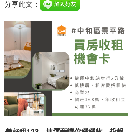
分享此文：
🏘️好租123，捷運旁讓你穩穩收，投報