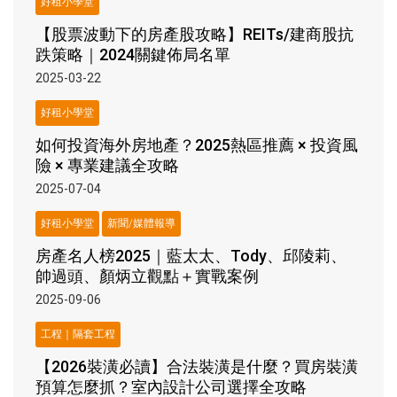
好租小學堂
【股票波動下的房產股攻略】REITs/建商股抗
跌策略｜2024關鍵佈局名單
2025-03-22
好租小學堂
如何投資海外房地產？2025熱區推薦 × 投資風
險 × 專業建議全攻略
2025-07-04
好租小學堂
新聞/媒體報導
房產名人榜2025｜藍太太、Tody、邱陵莉、
帥過頭、顏炳立觀點＋實戰案例
2025-09-06
工程｜隔套工程
【2026裝潢必讀】合法裝潢是什麼？買房裝潢
預算怎麼抓？室內設計公司選擇全攻略