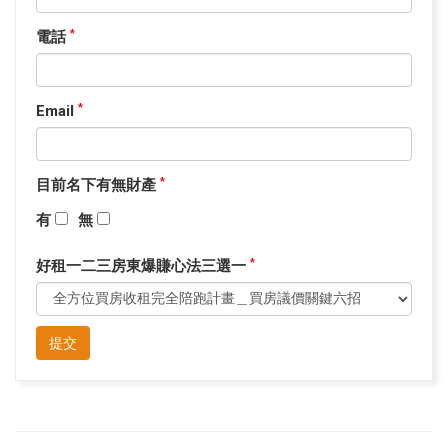
電話
*
Email
*
目前名下有無財產
*
有
無
好租一二三房東爆賺心法三選一
*
提交