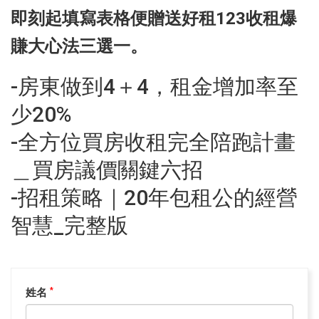
即刻起填寫表格便贈送好租123收租爆
賺大心法三選一。
-房東做到4＋4，租金增加率至
少20%
-全方位買房收租完全陪跑計畫
＿買房議價關鍵六招
-招租策略｜20年包租公的經營
智慧_完整版
姓名
*