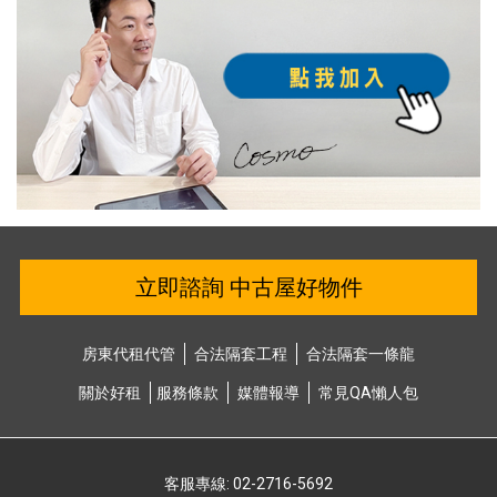
立即諮詢 中古屋好物件
房東代租代管
合法隔套⼯程
合法隔套⼀條龍
關於好租
服務條款
媒體報導
常⾒QA懶⼈包
客服專線: 02-2716-5692