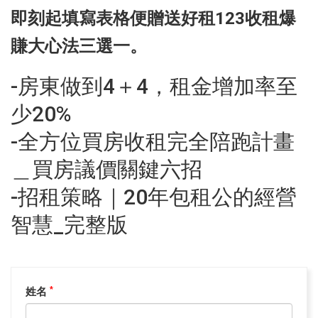
即刻起填寫表格便贈送好租123收租爆
賺大心法三選一。
-房東做到4＋4，租金增加率至
少20%
-全方位買房收租完全陪跑計畫
＿買房議價關鍵六招
-招租策略｜20年包租公的經營
智慧_完整版
姓名
*