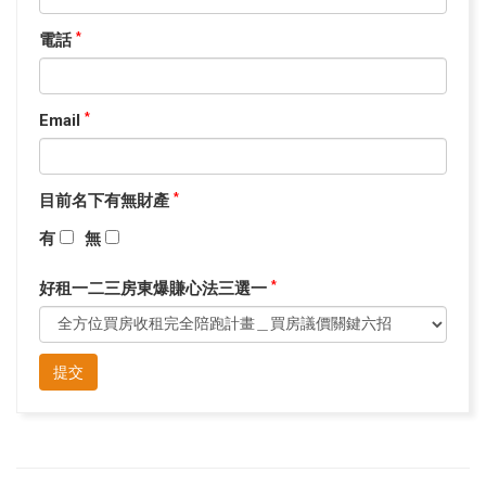
電話
*
Email
*
目前名下有無財產
*
有
無
好租一二三房東爆賺心法三選一
*
提交