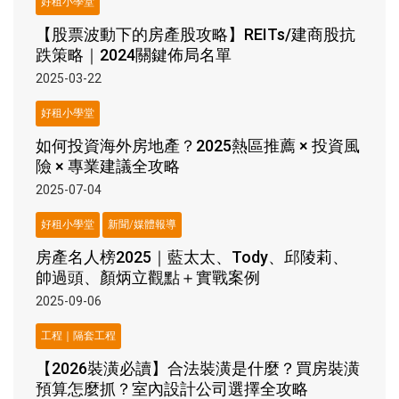
好租小學堂
【股票波動下的房產股攻略】REITs/建商股抗
跌策略｜2024關鍵佈局名單
2025-03-22
好租小學堂
如何投資海外房地產？2025熱區推薦 × 投資風
險 × 專業建議全攻略
2025-07-04
好租小學堂
新聞/媒體報導
房產名人榜2025｜藍太太、Tody、邱陵莉、
帥過頭、顏炳立觀點＋實戰案例
2025-09-06
工程｜隔套工程
【2026裝潢必讀】合法裝潢是什麼？買房裝潢
預算怎麼抓？室內設計公司選擇全攻略