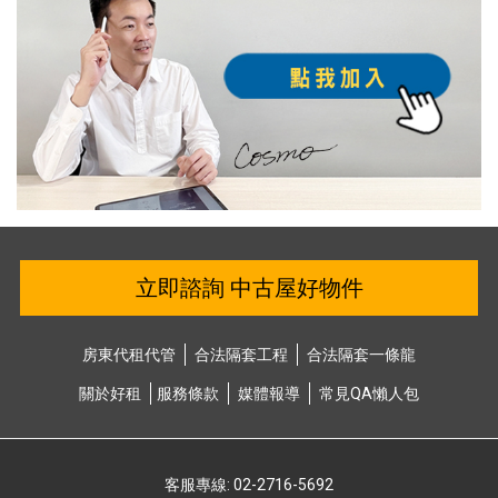
立即諮詢 中古屋好物件
房東代租代管
合法隔套⼯程
合法隔套⼀條龍
關於好租
服務條款
媒體報導
常⾒QA懶⼈包
客服專線: 02-2716-5692