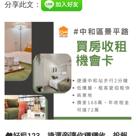
分享此文：
🏘️好租123，捷運旁讓你穩穩收，投報