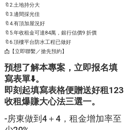
🔖2.土地持分大
🔖3.邊間採光佳
🔖4.有頂加屋況好
🔖5.年收租金可達84萬，銀行估價9 折價
🔖6.頂樓平台防水工程已做好
📩【立即聯繫／搶先預約】
預想了解本專案，立即报名填
寫表單⬇️。
即刻起填寫表格便贈送好租123
收租爆賺大心法三選一。
-房東做到4＋4，租金增加率至
少20%