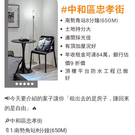
📢今天要介紹的案子讓你「租出去的是房子，賺回來
的是自由」🔥
🔎中和區忠孝街
🔖1.南勢角站8分鐘(650M)