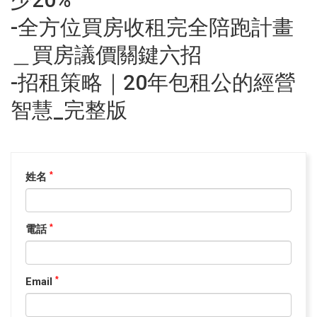
-全方位買房收租完全陪跑計畫
＿買房議價關鍵六招
-招租策略｜20年包租公的經營
智慧_完整版
姓名
*
電話
*
Email
*