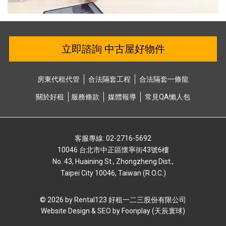
立即諮詢 中古屋好物件
房東代租代管
合法隔套⼯程
合法隔套⼀條龍
關於好租
服務條款
媒體報導
常⾒QA懶⼈包
客服專線: 02-2716-5692
10046 台北市中正區懷寧街43號6樓
No. 43, Huaining St., Zhongzheng Dist.,
Taipei City 10046, Taiwan (R.O.C.)
© 2026 by Rental123 好租⼀⼆三股份有限公司
Website Design & SEO by
Foonplay (天辰寰球)