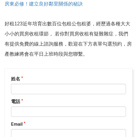
房東必修！建立良好鄰里關係的秘訣
好租123近年培育出數百位包租公包租婆，經歷過各種大大
小小的買房收租環節， 若你對買房收租有疑難雜症，我們
有提供免費的線上諮詢服務，歡迎在下方表單勾選預約，房
產教練將會在平日上班時段與您聯繫。
姓名
*
電話
*
Email
*