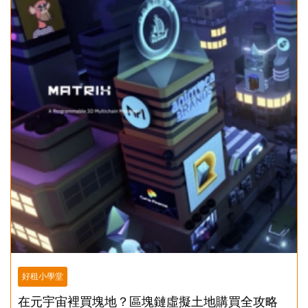
好租小學堂
在元宇宙裡買塊地？區塊鏈虛擬土地購買全攻略