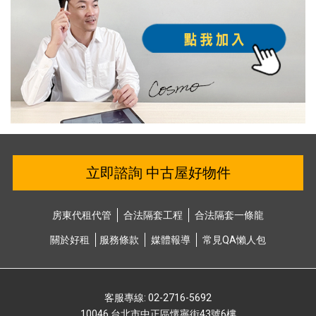
立即諮詢 中古屋好物件
房東代租代管
合法隔套⼯程
合法隔套⼀條龍
關於好租
服務條款
媒體報導
常⾒QA懶⼈包
客服專線: 02-2716-5692
10046 台北市中正區懷寧街43號6樓