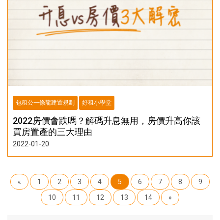
包租公一條龍建置規劃
好租小學堂
2022房價會跌嗎？解碼升息無用，房價升高你該
買房置產的三大理由
2022-01-20
«
1
2
3
4
5
6
7
8
9
10
11
12
13
14
»