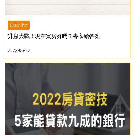
好租小學堂
升息大戰！現在買房好嗎？專家給答案
2022-06-22