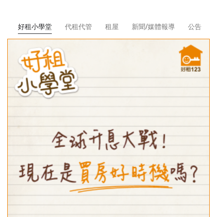
卡
好租小學堂
代租代管
租屋
新聞/媒體報導
公告