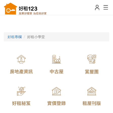
好租專欄
好租小學堂