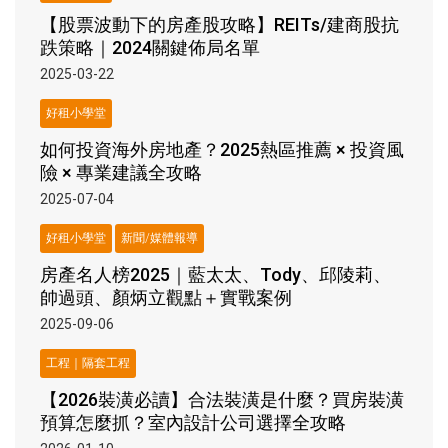
【股票波動下的房產股攻略】REITs/建商股抗
跌策略｜2024關鍵佈局名單
2025-03-22
好租小學堂
如何投資海外房地產？2025熱區推薦 × 投資風
險 × 專業建議全攻略
2025-07-04
好租小學堂
新聞/媒體報導
房產名人榜2025｜藍太太、Tody、邱陵莉、
帥過頭、顏炳立觀點＋實戰案例
2025-09-06
工程｜隔套工程
【2026裝潢必讀】合法裝潢是什麼？買房裝潢
預算怎麼抓？室內設計公司選擇全攻略