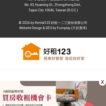
No. 43, Huaining St., Zhongzheng Dist.,
Taipei City 10046, Taiwan (R.O.C.)
© 2026 by Rental123 好租⼀⼆三股份有限公司
Website Design & SEO by
Foonplay (天辰寰球)
X