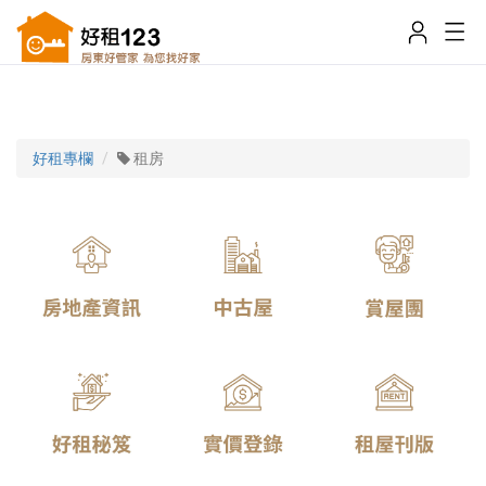
好租專欄
租房