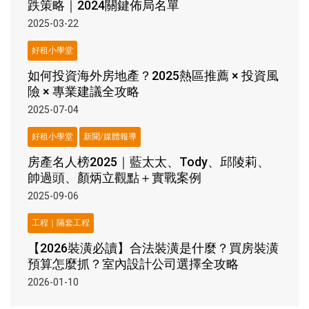
跌策略｜2024關鍵佈局名單
2025-03-22
好租小學堂
如何投資海外房地產？2025熱區推薦 × 投資風
險 × 專業建議全攻略
2025-07-04
好租小學堂
新聞/媒體報導
房產名人榜2025｜藍太太、Tody、邱陵莉、
帥過頭、顏炳立觀點＋實戰案例
2025-09-06
工程｜隔套工程
【2026裝潢必讀】合法裝潢是什麼？買房裝潢
預算怎麼抓？室內設計公司選擇全攻略
2026-01-10