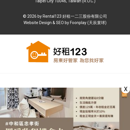
Taipei City 10046, Taiwan (R.O.C.)
© 2026 by Rental123 好租⼀⼆三股份有限公司
Website Design & SEO by
Foonplay (天辰寰球)
X