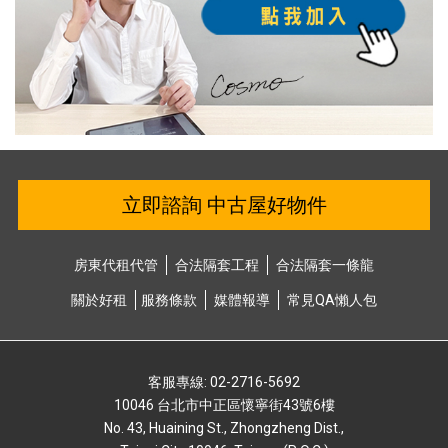
立即諮詢 中古屋好物件
房東代租代管
合法隔套⼯程
合法隔套⼀條龍
關於好租
服務條款
媒體報導
常⾒QA懶⼈包
客服專線: 02-2716-5692
10046 台北市中正區懷寧街43號6樓
No. 43, Huaining St., Zhongzheng Dist.,