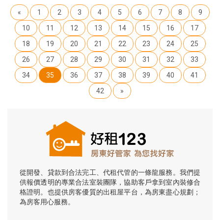
«
1
2
3
4
5
6
7
8
9
10
11
12
13
14
15
16
17
18
19
20
21
22
23
24
25
26
27
28
29
30
31
32
33
34
35
36
37
38
39
40
41
42
»
從開發、貸款到合法完工、代租代管的一條龍服務。我們提
供報價透明的專業合法室裝團隊，協助客戶拿到室內裝修合
格證明。也提供房客優質的出租屋平台，為房東盡心規劃；
為房客用心服務。