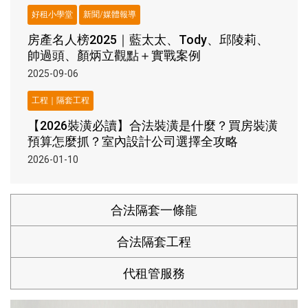
好租小學堂
新聞/媒體報導
房產名人榜2025｜藍太太、Tody、邱陵莉、
帥過頭、顏炳立觀點＋實戰案例
2025-09-06
工程｜隔套工程
【2026裝潢必讀】合法裝潢是什麼？買房裝潢
預算怎麼抓？室內設計公司選擇全攻略
2026-01-10
合法隔套一條龍
合法隔套工程
代租管服務