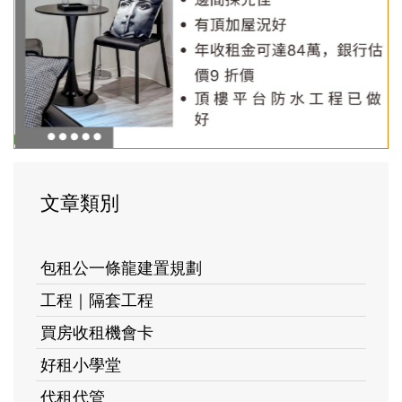
文章類別
包租公一條龍建置規劃
工程｜隔套工程
買房收租機會卡
好租小學堂
代租代管