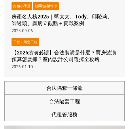
好租小學堂
新聞/媒體報導
房產名人榜2025｜藍太太、Tody、邱陵莉、
帥過頭、顏炳立觀點＋實戰案例
2025-09-06
工程｜隔套工程
【2026裝潢必讀】合法裝潢是什麼？買房裝潢
預算怎麼抓？室內設計公司選擇全攻略
2026-01-10
合法隔套一條龍
合法隔套工程
代租管服務