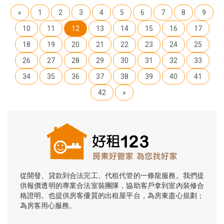
«
1
2
3
4
5
6
7
8
9
10
11
12
13
14
15
16
17
18
19
20
21
22
23
24
25
26
27
28
29
30
31
32
33
34
35
36
37
38
39
40
41
42
»
從開發、貸款到合法完工、代租代管的一條龍服務。我們提
供報價透明的專業合法室裝團隊，協助客戶拿到室內裝修合
格證明。也提供房客優質的出租屋平台，為房東盡心規劃；
為房客用心服務。