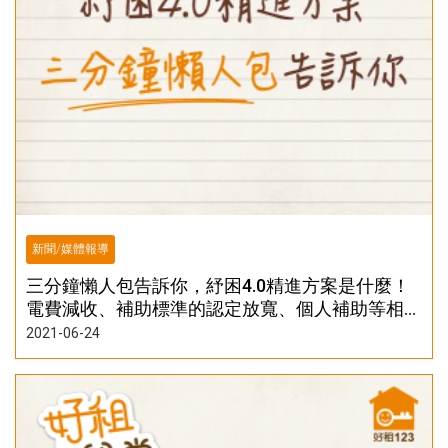
新聞/媒體報導
三分鐘懶人包告訴你，紓困4.0精進方案是什麼！
電費減收、補助標準的認定放寬、個人補助等相關
資訊
2021-06-24