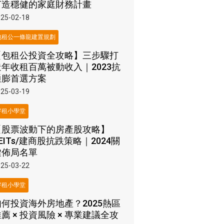
打造穩健的家庭財務計畫
25-02-18
包租公一條龍建置規劃
【包租公投資全攻略】三步驟打
造年收租百萬被動收入｜2023抗
通膨首選方案
25-03-19
好租小學堂
【股票波動下的房產股攻略】
EITs/建商股抗跌策略｜2024關
鍵佈局名單
25-03-22
好租小學堂
如何投資海外房地產？2025熱區
薦 × 投資風險 × 專業建議全攻