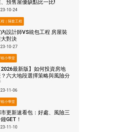
屋、預售屋優缺點比一比!
23-10-24
工程｜隔套工程
室內設計師VS統包工程 房屋裝
潢大對決
23-10-27
好租小學堂
【2026最新版】如何投資房地
產？六大地段選擇策略與風險分
析
23-11-06
好租小學堂
都市更新速看包：好處、風險三
鐘GET！
23-11-10