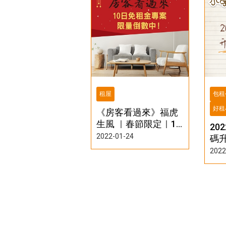
租屋
包租
好租
《房客看過來》福虎
生風 ｜春節限定｜10
20
日免租金專案限量倒
2022-01-24
碼
數中！
高
2022
大