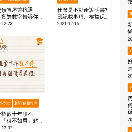
資預售屋兼抗通
什麼是不動產說明書?
？實際數字告訴你
應記載事項、權益保
古屋更好
障必須知道的9大重點
-12-23
2021-12-16
20
20
小學堂
新聞/媒體報導
金指數十年漲不
20
，「租不如買」解
看這裡！
-12-02