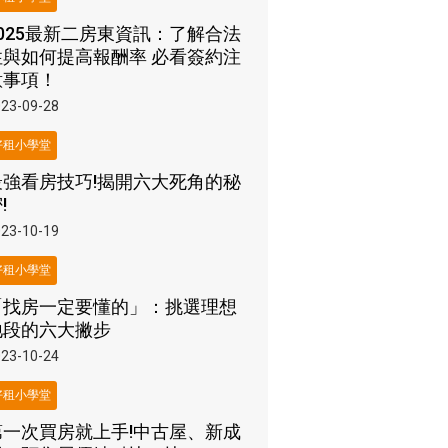
2025最新二房東資訊：了解合法
性與如何提高報酬率 必看簽約注
意事項！
23-09-28
好租小學堂
最強看房技巧!揭開六大死角的秘
!
23-10-19
好租小學堂
「找房一定要懂的」：挑選理想
地段的六大撇步
23-10-24
好租小學堂
第一次買房就上手!中古屋、新成