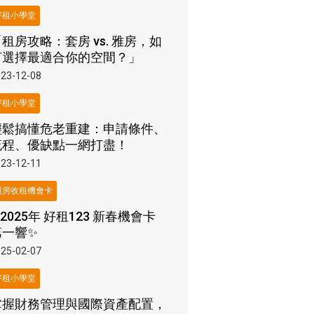
好租小學堂
租房攻略：套房 vs. 雅房，如
何選擇最適合你的空間？」
23-12-08
好租小學堂
輕鬆搞懂危老重建：申請條件、
流程、優缺點一網打盡！
23-12-11
買房收租機會卡
2025年 好租123 新春機會卡
第一響✨
25-02-07
好租小學堂
掌握財務管理與國際資產配置，