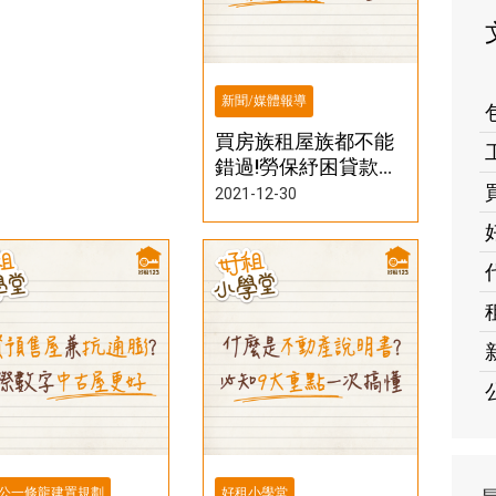
新聞/媒體報導
買房族租屋族都不能
錯過!勞保紓困貸款開
辦，最高10萬一次看
2021-12-30
公一條龍建置規劃
好租小學堂