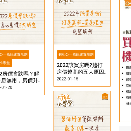
公一條龍建置規劃
包租公一條龍建置規劃
小學堂
2022該買房嗎?越打
房價越高的五大原因
22房價會跌嗎？解
&買房優於租房的理
2022-01-15
升息無用，房價升
由
你該買房置產的三
-01-20
理由