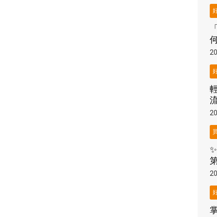
「
20
20
✨
20