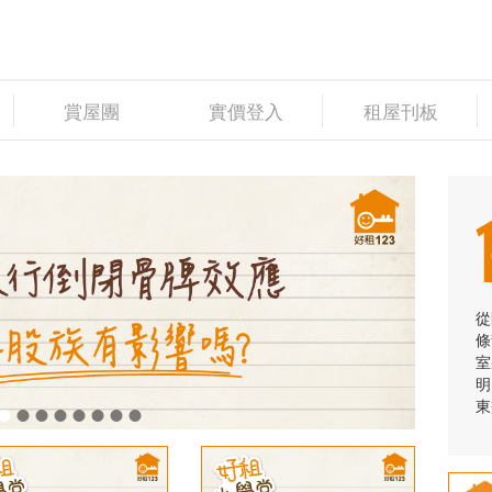
賞屋團
實價登入
租屋刊板
從
條
室
明
東