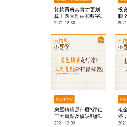
貸款買房其實才更划
投
算！四大理由和數字
膨
解析告訴你年輕人該
中
2021-12-30
2021
盡早買房
好租小學堂
好租
房屋轉貸是什麼?評估
租
三大重點及優缺點解
停
析
套
2021-12-09
2021