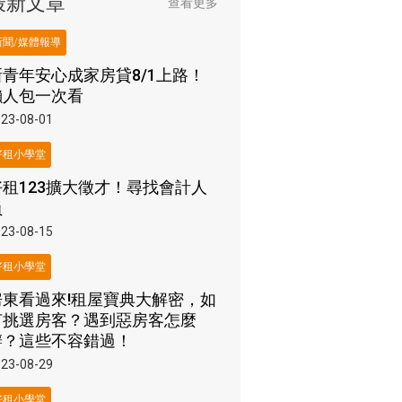
最新文章
查看更多
新聞/媒體報導
新青年安心成家房貸8/1上路！
懶人包一次看
23-08-01
好租小學堂
好租123擴大徵才！尋找會計人
員
23-08-15
好租小學堂
房東看過來!租屋寶典大解密，如
何挑選房客？遇到惡房客怎麼
辦？這些不容錯過！
23-08-29
好租小學堂