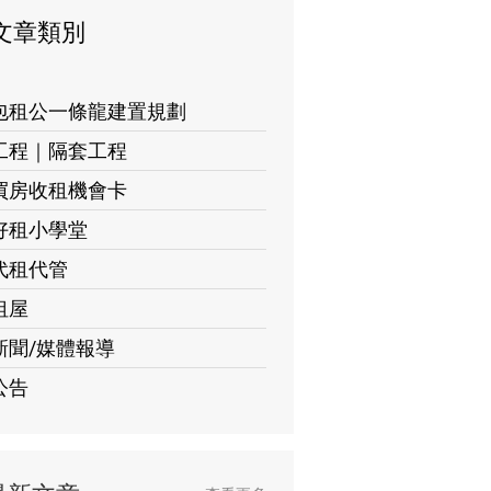
文章類別
包租公一條龍建置規劃
工程｜隔套工程
買房收租機會卡
好租小學堂
代租代管
租屋
新聞/媒體報導
公告