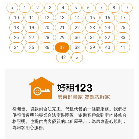
«
1
2
3
4
5
6
7
8
9
10
11
12
13
14
15
16
17
18
19
20
21
22
23
24
25
26
27
28
29
30
31
32
33
34
35
36
37
38
39
40
41
42
»
從開發、貸款到合法完工、代租代管的一條龍服務。我們提
供報價透明的專業合法室裝團隊，協助客戶拿到室內裝修合
格證明。也提供房客優質的出租屋平台，為房東盡心規劃；
為房客用心服務。