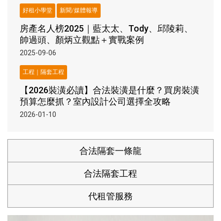
好租小學堂
新聞/媒體報導
房產名人榜2025｜藍太太、Tody、邱陵莉、
帥過頭、顏炳立觀點＋實戰案例
2025-09-06
工程｜隔套工程
【2026裝潢必讀】合法裝潢是什麼？買房裝潢
預算怎麼抓？室內設計公司選擇全攻略
2026-01-10
合法隔套一條龍
合法隔套工程
代租管服務